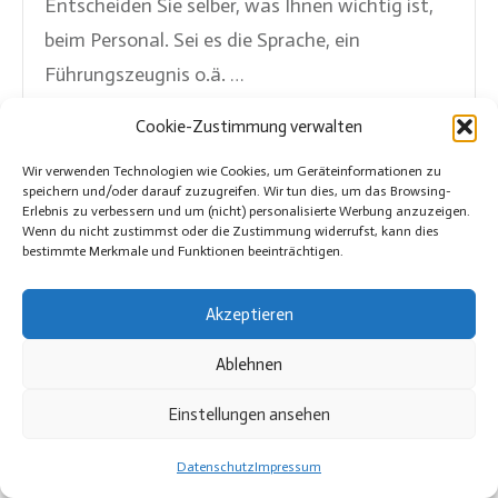
Entscheiden Sie selber, was Ihnen wichtig ist,
beim Personal. Sei es die Sprache, ein
Führungszeugnis o.ä. …
Cookie-Zustimmung verwalten
Wir verwenden Technologien wie Cookies, um Geräteinformationen zu
speichern und/oder darauf zuzugreifen. Wir tun dies, um das Browsing-
Erlebnis zu verbessern und um (nicht) personalisierte Werbung anzuzeigen.
Wenn du nicht zustimmst oder die Zustimmung widerrufst, kann dies
bestimmte Merkmale und Funktionen beeinträchtigen.
Wunsch Zeiten
Akzeptieren
Sie haben die freie Wahl. Soll Ihr Betrieb
morgens, abends oder nur am Wochenende
Ablehnen
gereinigt werden? Maximale Flexibilität.
Einstellungen ansehen
Datenschutz
Impressum